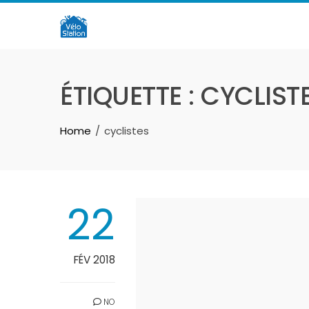
Skip
to
content
ÉTIQUETTE :
CYCLIST
Home
cyclistes
22
FÉV 2018
NO