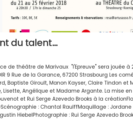
nt du talent…
ièce de théâtre de Marivaux "l'Epreuve" sera jouée à
IR 9 Rue de la Garance, 67200 Strasbourg Les coméd
rd, Baptiste Giroult, Manon Kayser, Claire Tindon et
aise, Lisette, Angélique et Madame Argante. La mise en
houvenot et Rui Serge Azevedo Brooks à la créationFl
eScénographie : Chantal RaulffMaquillage : Jordane K
ustin HiebelPhotographie : Rui Serge Azevedo Brooks 