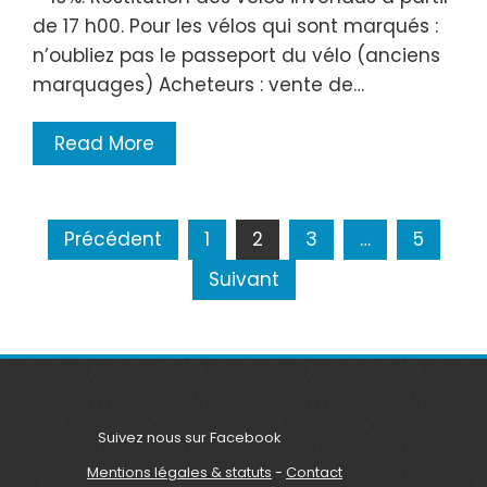
de 17 h00. Pour les vélos qui sont marqués :
n’oubliez pas le passeport du vélo (anciens
marquages) Acheteurs : vente de…
Read More
Navigation
Précédent
1
2
3
…
5
des
Suivant
articles
Suivez nous sur Facebook
Mentions légales & statuts
-
Contact