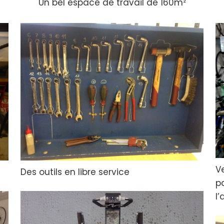
Un bel espace de travail de 160m²
V
Des outils en libre service
p
l’