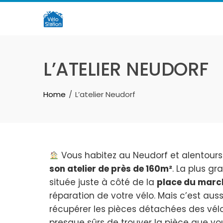
Skip
to
content
L’ATELIER NEUDORF
Home
L’atelier Neudorf
Vous habitez au Neudorf et alentours
son atelier de près de 160m²
. La plus gr
située juste à côté de la
place du marc
réparation de votre vélo. Mais c’est au
récupérer les pièces détachées des vélo
presque sûrs de trouver la pièce que vo