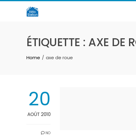
Skip
to
content
ÉTIQUETTE :
AXE DE 
Home
axe de roue
20
AOÛT 2010
NO