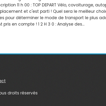
nscription 11 h 00 : TOP DEPART Vélo, covoiturage, aut
acement et c'est parti ! Quel sera le meilleur choix ?
s pour déterminer le mode de transport le plus adap
 pris en compte ! 1 2 H 3 0 : Analyse des…
act
ous droits réservés