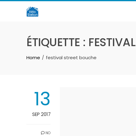
Skip
to
content
ÉTIQUETTE :
FESTIVA
Home
festival street bouche
13
SEP 2017
NO