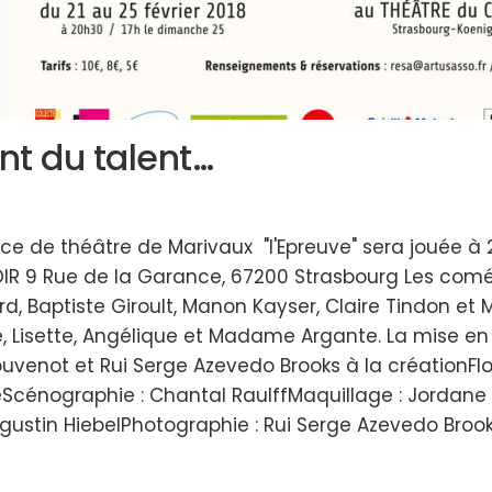
nt du talent…
ièce de théâtre de Marivaux "l'Epreuve" sera jouée à
IR 9 Rue de la Garance, 67200 Strasbourg Les coméd
rd, Baptiste Giroult, Manon Kayser, Claire Tindon et
aise, Lisette, Angélique et Madame Argante. La mise en
houvenot et Rui Serge Azevedo Brooks à la créationFl
eScénographie : Chantal RaulffMaquillage : Jordane K
ustin HiebelPhotographie : Rui Serge Azevedo Brooks 