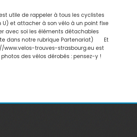
 utile de rappeler à tous les cyclistes
 U) et attacher à son vélo à un point fixe
rter avec soi les éléments détachables
r site dans notre rubrique Partenariat) Et
tp://www.velos-trouves-strasbourg.eu est
es photos des vélos dérobés : pensez-y !