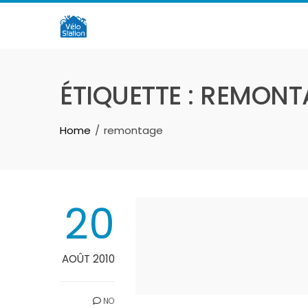
Skip
to
content
ÉTIQUETTE :
REMONT
Home
remontage
20
AOÛT 2010
NO