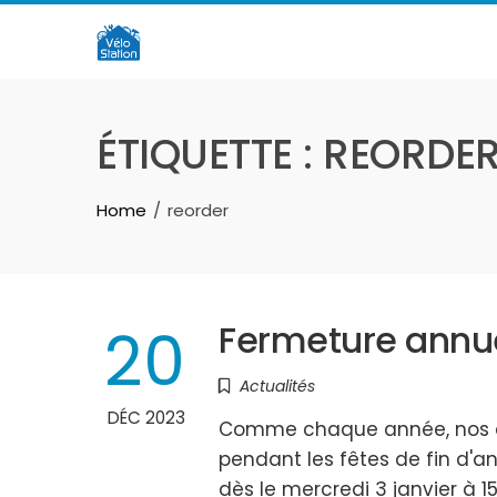
Skip
to
content
ÉTIQUETTE :
REORDE
Home
reorder
20
Fermeture annue
Actualités
DÉC 2023
Comme chaque année, nos ate
pendant les fêtes de fin d'a
dès le mercredi 3 janvier à 1