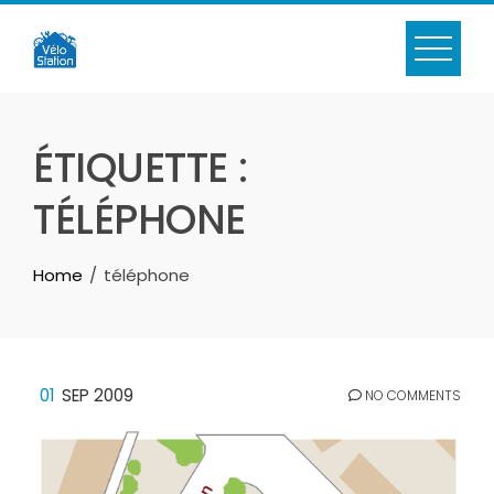
Skip
to
content
ÉTIQUETTE :
TÉLÉPHONE
Home
téléphone
01
SEP 2009
NO COMMENTS