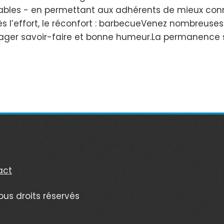
sables - en permettant aux adhérents de mieux conn
près l’effort, le réconfort : barbecueVenez nombreus
tager savoir-faire et bonne humeur.La permanence 
act
ous droits réservés