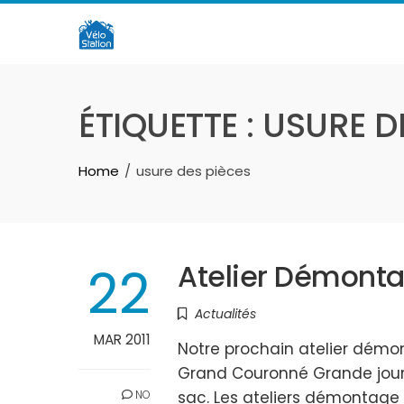
Skip
to
content
ÉTIQUETTE :
USURE D
Home
usure des pièces
22
Atelier Démont
Actualités
MAR 2011
Notre prochain atelier démont
Grand Couronné Grande journ
NO
sac. Les ateliers démontage 