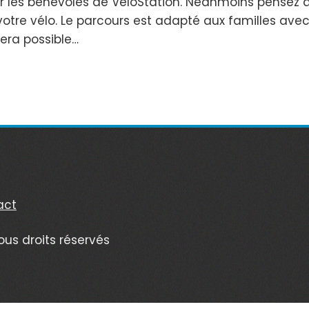
 les bénévoles de VéloStation. Néanmoins pensez à g
otre vélo. Le parcours est adapté aux familles ave
sera possible…
act
ous droits réservés