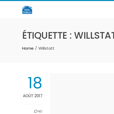
Skip
to
content
ÉTIQUETTE :
WILLSTA
Home
Willstatt
18
AOÛT 2017
NO