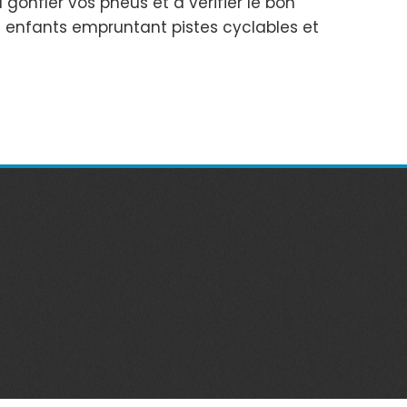
onfler vos pneus et à vérifier le bon
c enfants empruntant pistes cyclables et