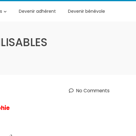
s
Devenir adhérent
Devenir bénévole
ILISABLES
No Comments
phie