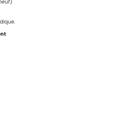
neuf
)
dique.
ent