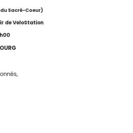
se du Sacré-Coeur)
ir de VeloStation
 h00
BOURG
ionnés,