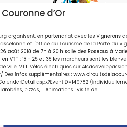
la Couronne d’Or
g organisent, en partenariat avec les Vignerons de
sselonne et l'office du Tourisme de la Porte du Vig
26 août 2018 de 7h à 20 h salle des Roseaux à Marl
m ; en VTT : 15 - 25 et 35 les marcheurs sont les bie
e ville, VTT, vélos électriques sur Alsacevelopassion
 Des infos supplémentaires : www.circuitsdelacouronn
CalendarDetail.aspx?EventID=149762 (individuellem
flambées, pizzas, ... Animations : visite de…