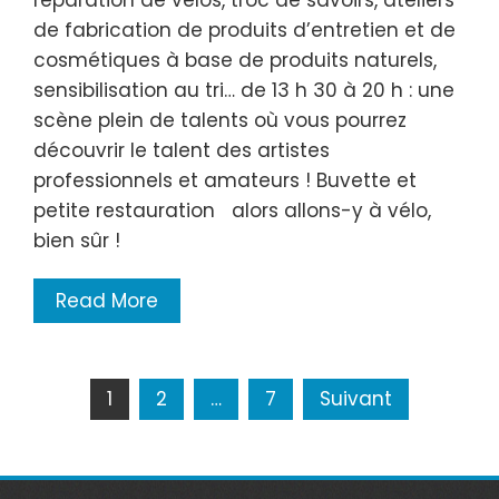
de fabrication de produits d’entretien et de
cosmétiques à base de produits naturels,
sensibilisation au tri… de 13 h 30 à 20 h : une
scène plein de talents où vous pourrez
découvrir le talent des artistes
professionnels et amateurs ! Buvette et
petite restauration alors allons-y à vélo,
bien sûr !
Read More
Navigation
1
2
…
7
Suivant
des
articles